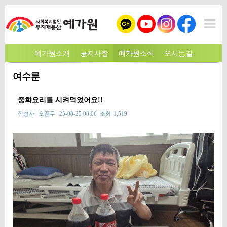
예가원소개
공지사항
예가원소식
오시는길
여수룬
중화요리를 시켜먹었어요!!
작성자
오준우
25-08-25 08:06
조회
1,519
본문