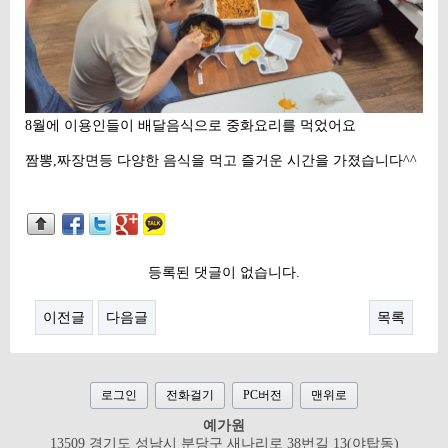
8월에 이용인들이 배달음식으로 중화요리를 먹었어요
짬뽕,짜장면등 다양한 음식을 먹고 즐거운 시간을 가졌습니다^^
등록된 댓글이 없습니다.
이전글
다음글
목록
로그인
전화걸기
PC버전
맨위로
예가원
13509 경기도 성남시 분당구 새나리로 38번길 13(야탑동)