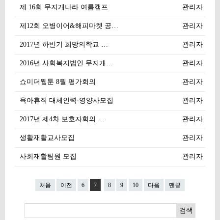
제 16회 무지개나라 여름캠프
관리자
제12회 오병이어&해피마켓 공…
관리자
2017년 하반기 희망의학교 …
관리자
2016년 사회복지법인 무지개…
관리자
쇼미더웹툰 8월 평가회의
관리자
육아휴직 대체인력-영양사모집
관리자
2017년 제4차 보호자회의 …
관리자
생활재활교사모집
관리자
사회재활팀원 모집
관리자
처음
이전
6
7
8
9
10
다음
맨끝
검색