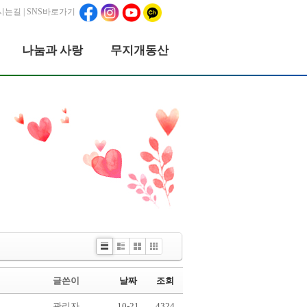
시는길
| SNS바로가기
나눔과 사랑
무지개동산
List
Webzine
Gallery
Picture
글쓴이
날짜
조회
관리자
10-21
4324