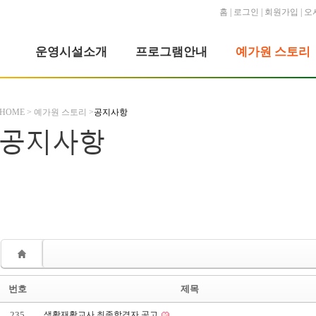
홈
|
로그인
|
회원가입
|
오
운영시설소개
프로그램안내
예가원 스토리
HOME > 예가원 스토리 >
공지사항
공지사항
번호
제목
235
생활재활교사 최종합격자 공고